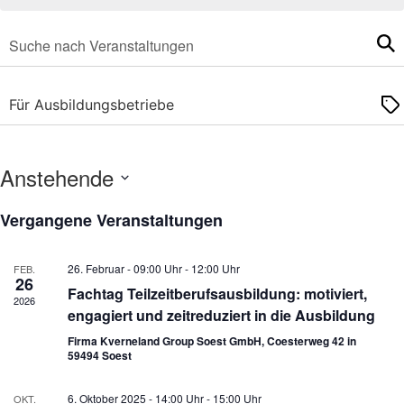
Geben
Veranstaltungen
Sie
Das
Such-
Schlüsselwort.
Suche
und
nach
Für Ausbildungsbetriebe
Veranstaltungen
Schlüsselwort.
Ansichtennavigation
Anstehende
Datum
wählen.
Vergangene Veranstaltungen
26. Februar - 09:00 Uhr
-
12:00 Uhr
FEB.
26
Fachtag Teilzeitberufsausbildung: motiviert,
2026
engagiert und zeitreduziert in die Ausbildung
Firma Kverneland Group Soest GmbH, Coesterweg 42 in
59494 Soest
6. Oktober 2025 - 14:00 Uhr
-
15:00 Uhr
OKT.